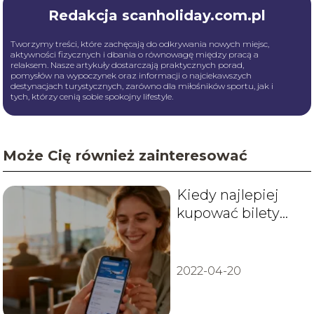
Redakcja scanholiday.com.pl
Tworzymy treści, które zachęcają do odkrywania nowych miejsc,
aktywności fizycznych i dbania o równowagę między pracą a
relaksem. Nasze artykuły dostarczają praktycznych porad,
pomysłów na wypoczynek oraz informacji o najciekawszych
destynacjach turystycznych, zarówno dla miłośników sportu, jak i
tych, którzy cenią sobie spokojny lifestyle.
Może Cię również zainteresować
Kiedy najlepiej
kupować bilety
lotnicze Wizzair?
2022-04-20