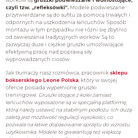
worków są
gruszki podwieszane i wolnostojące,
czyli tzw. „refleksówki”.
Modele podwieszane
przytwierdzane są do sufitu za pomocą trwałych i
odpornych na uszkodzenia łańcuchów. Sposób
montażu w tym przypadku nie różni się zbytnio
od zawieszania tradycyjnych worków. Są to
zazwyczaj duże i ciężkie gruszki umożliwiające
efektywną pracę nad poprawą siły
wyprowadzanych ciosów.
Jak tłumaczy nasz rozmówca, pracownik
sklepu
bokserskiego Leone Polska
, który w swojej
ofercie posiada wypełnione gruszki
treningowe:
Gruszki stojące z kolei zamiast
łańcuchów wyposażone są w specjalną platformę,
którą należy ustawić na stabilnym podłożu. Ich dużą
zaletą jest możliwość regulacji wysokości, co
pozwala na łatwe dopasowanie sprzętu do wzrostu
użytkownika. Modele te gwarantują też większą