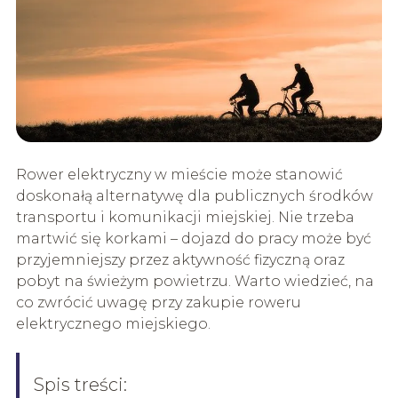
Rower elektryczny w mieście może stanowić
doskonałą alternatywę dla publicznych środków
transportu i komunikacji miejskiej. Nie trzeba
martwić się korkami – dojazd do pracy może być
przyjemniejszy przez aktywność fizyczną oraz
pobyt na świeżym powietrzu. Warto wiedzieć, na
co zwrócić uwagę przy zakupie roweru
elektrycznego miejskiego.
Spis treści: