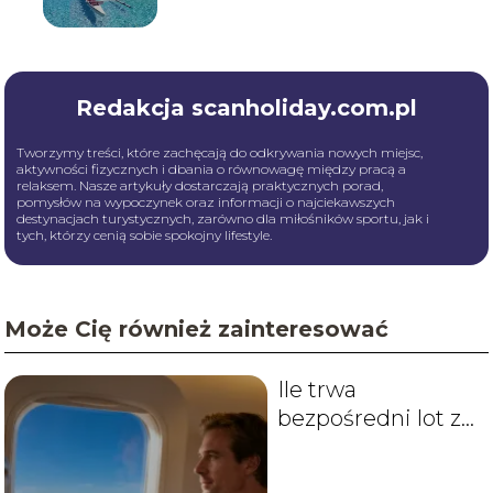
Redakcja scanholiday.com.pl
Tworzymy treści, które zachęcają do odkrywania nowych miejsc,
aktywności fizycznych i dbania o równowagę między pracą a
relaksem. Nasze artykuły dostarczają praktycznych porad,
pomysłów na wypoczynek oraz informacji o najciekawszych
destynacjach turystycznych, zarówno dla miłośników sportu, jak i
tych, którzy cenią sobie spokojny lifestyle.
Może Cię również zainteresować
Ile trwa
bezpośredni lot z
Warszawy do Bali?