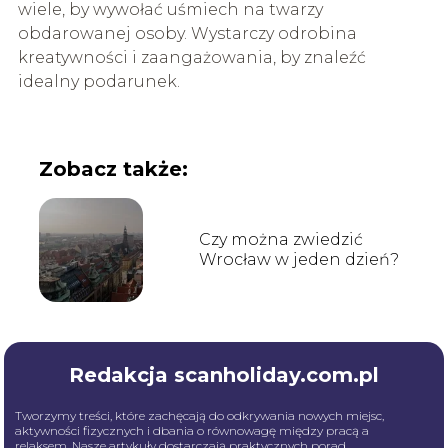
wiele, by wywołać uśmiech na twarzy
obdarowanej osoby. Wystarczy odrobina
kreatywności i zaangażowania, by znaleźć
idealny podarunek.
Zobacz także:
Czy można zwiedzić
Wrocław w jeden dzień?
Redakcja scanholiday.com.pl
Tworzymy treści, które zachęcają do odkrywania nowych miejsc,
aktywności fizycznych i dbania o równowagę między pracą a
relaksem. Nasze artykuły dostarczają praktycznych porad,