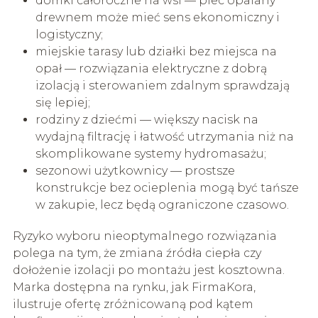
domki całoroczne na wsi — piec opalany
drewnem może mieć sens ekonomiczny i
logistyczny;
miejskie tarasy lub działki bez miejsca na
opał — rozwiązania elektryczne z dobrą
izolacją i sterowaniem zdalnym sprawdzają
się lepiej;
rodziny z dziećmi — większy nacisk na
wydajną filtrację i łatwość utrzymania niż na
skomplikowane systemy hydromasażu;
sezonowi użytkownicy — prostsze
konstrukcje bez ocieplenia mogą być tańsze
w zakupie, lecz będą ograniczone czasowo.
Ryzyko wyboru nieoptymalnego rozwiązania
polega na tym, że zmiana źródła ciepła czy
dołożenie izolacji po montażu jest kosztowna.
Marka dostępna na rynku, jak FirmaKora,
ilustruje ofertę zróżnicowaną pod kątem