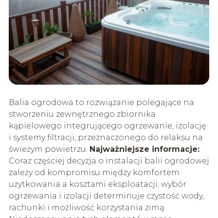
Balia ogrodowa to rozwiązanie polegające na
stworzeniu zewnętrznego zbiornika
kąpielowego integrującego ogrzewanie, izolację
i systemy filtracji, przeznaczonego do relaksu na
świeżym powietrzu.
Najważniejsze informacje:
Coraz częściej decyzja o instalacji balii ogrodowej
zależy od kompromisu między komfortem
użytkowania a kosztami eksploatacji; wybór
ogrzewania i izolacji determinuje czystość wody,
rachunki i możliwość korzystania zimą.