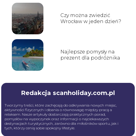
Czy można zwiedzić
Wrocław w jeden dzień?
Najlepsze pomysły na
prezent dla podróżnika
Redakcja scanholiday.com.pl
Tworzymy treści, które zachęcają do odkrywania nowych miejsc,
aktywności fizycznych i dbania o równowagę między pracą a
relaksem. Nasze artykuły dostarczają praktycznych porad,
pomysłów na wypoczynek oraz informacji o najciekawszych
destynacjach turystycznych, zarówno dla miłośników sportu, jak i
tych, którzy cenią sobie spokojny lifestyle.