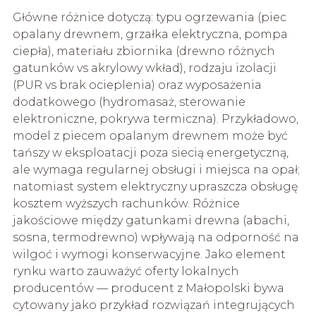
Główne różnice dotyczą: typu ogrzewania (piec
opalany drewnem, grzałka elektryczna, pompa
ciepła), materiału zbiornika (drewno różnych
gatunków vs akrylowy wkład), rodzaju izolacji
(PUR vs brak ocieplenia) oraz wyposażenia
dodatkowego (hydromasaż, sterowanie
elektroniczne, pokrywa termiczna). Przykładowo,
model z piecem opalanym drewnem może być
tańszy w eksploatacji poza siecią energetyczną,
ale wymaga regularnej obsługi i miejsca na opał;
natomiast system elektryczny upraszcza obsługę
kosztem wyższych rachunków. Różnice
jakościowe między gatunkami drewna (abachi,
sosna, termodrewno) wpływają na odporność na
wilgoć i wymogi konserwacyjne. Jako element
rynku warto zauważyć oferty lokalnych
producentów — producent z Małopolski bywa
cytowany jako przykład rozwiązań integrujących