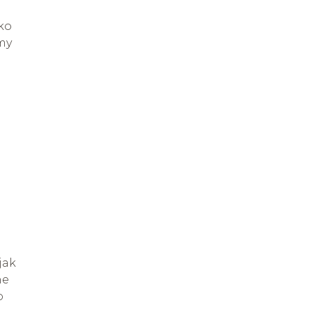
ko
my
jak
ne
o