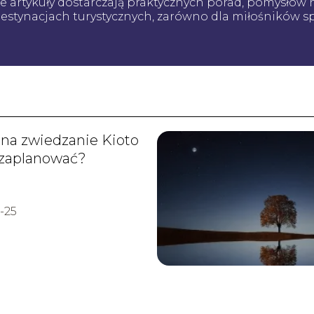
ze artykuły dostarczają praktycznych porad, pomysłów
stynacjach turystycznych, zarówno dla miłośników spor
i na zwiedzanie Kioto
 zaplanować?
-25