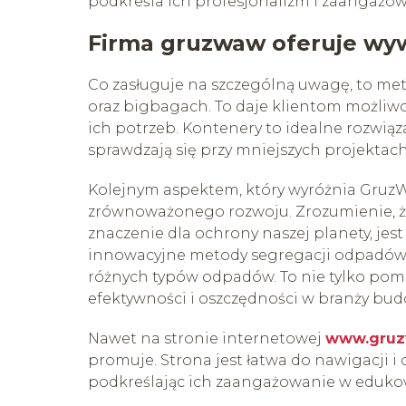
podkreśla ich profesjonalizm i zaangażo
Firma gruzwaw oferuje wy
Co zasługuje na szczególną uwagę, to me
oraz bigbagach. To daje klientom możliw
ich potrzeb. Kontenery to idealne rozwią
sprawdzają się przy mniejszych projekta
Kolejnym aspektem, który wyróżnia GruzWaw
zrównoważonego rozwoju. Zrozumienie, 
znaczenie dla ochrony naszej planety, je
innowacyjne metody segregacji odpadów, k
różnych typów odpadów. To nie tylko poma
efektywności i oszczędności w branży bu
Nawet na stronie internetowej
www.gruz
promuje. Strona jest łatwa do nawigacji i 
podkreślając ich zaangażowanie w edukow