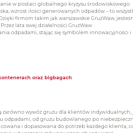
zwanie w postaci globalnego kryzysu środowiskowego.
ska, wzrost ilości generowanych odpadów – to wszyst
Dzięki firmom takim jak warszawskie GruzWaw, jesteś
 Przez lata swej działalności GruzWaw
ania odpadami, stając się symbolem innowacyjności i
kontenerach oraz bigbagach
ją zarówno wywóz gruzu dla klientów indywidualnych, 
zaju odpadami, od gruzu budowlanego po niebezpiecz
nicowana i dopasowana do potrzeb każdego klienta, c