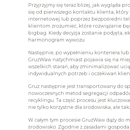
Przyjrzyjmy się teraz bliżej, jak wygląda 
się od pierwszego kontaktu klienta, któr
internetowej lub poprzez bezpośredni te
klientom zrozumieć, które rozwiązanie będ
bigbag. Kiedy decyzja zostanie podjęta, ek
harmonogram wywozu.
Następnie, po wypełnieniu kontenera lub 
GruzWaw natychmiast pojawia się na miejs
wszelkich starań, aby zminimalizować uci
indywidualnych potrzeb i oczekiwań klien
Gruz następnie jest transportowany do s
nowoczesnych metod segregacji odpadów,
recyklingu. Ta część procesu jest kluczo
nie tylko korzystne dla środowiska, ale t
W całym tym procesie GruzWaw dąży do ma
środowisko. Zgodnie z zasadami gospodar