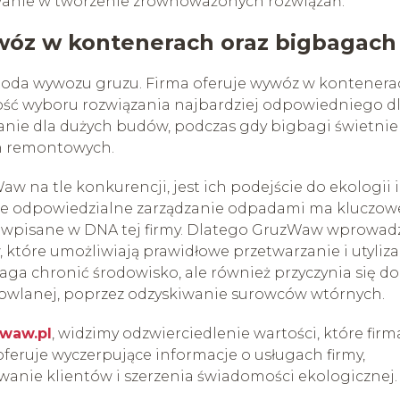
wanie w tworzenie zrównoważonych rozwiązań.
wóz w kontenerach oraz bigbagach
toda wywozu gruzu. Firma oferuje wywóz w kontener
ość wyboru rozwiązania najbardziej odpowiedniego d
zanie dla dużych budów, podczas gdy bigbagi świetnie
ch remontowych.
 na tle konkurencji, jest ich podejście do ekologii i
że odpowiedzialne zarządzanie odpadami ma kluczow
st wpisane w DNA tej firmy. Dlatego GruzWaw wprowadz
tóre umożliwiają prawidłowe przetwarzanie i utyliza
ga chronić środowisko, ale również przyczynia się do
dowlanej, poprzez odzyskiwanie surowców wtórnych.
waw.pl
, widzimy odzwierciedlenie wartości, które firm
oferuje wyczerpujące informacje o usługach firmy,
anie klientów i szerzenia świadomości ekologicznej.