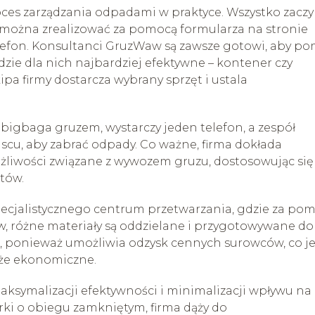
proces zarządzania odpadami w praktyce. Wszystko zacz
y można zrealizować za pomocą formularza na stronie
lefon. Konsultanci GruzWaw są zawsze gotowi, aby p
zie dla nich najbardziej efektywne – kontener czy
ipa firmy dostarcza wybrany sprzęt i ustala
bigbaga gruzem, wystarczy jeden telefon, a zespół
cu, aby zabrać odpady. Co ważne, firma dokłada
ążliwości związane z wywozem gruzu, dostosowując się
tów.
pecjalistycznego centrum przetwarzania, gdzie za po
 różne materiały są oddzielane i przygotowywane do
wa, ponieważ umożliwia odzysk cennych surowców, co je
akże ekonomiczne.
ksymalizacji efektywności i minimalizacji wpływu na
ki o obiegu zamkniętym, firma dąży do