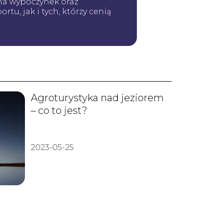
 na wypoczynek oraz
tu, jak i tych, którzy cenią
Agroturystyka nad jeziorem
– co to jest?
2023-05-25