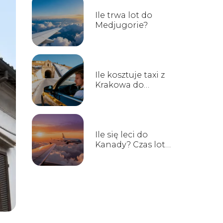
Ile trwa lot do
Medjugorie?
Ile kosztuje taxi z
Krakowa do
Wieliczki? Cennik i
porady
Ile się leci do
Kanady? Czas lotu
z Polski