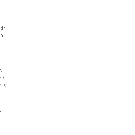
ach
la
e
iło
cję
a