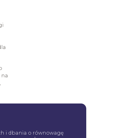
gi
dla
o
 na
,
ych i dbania o równowagę