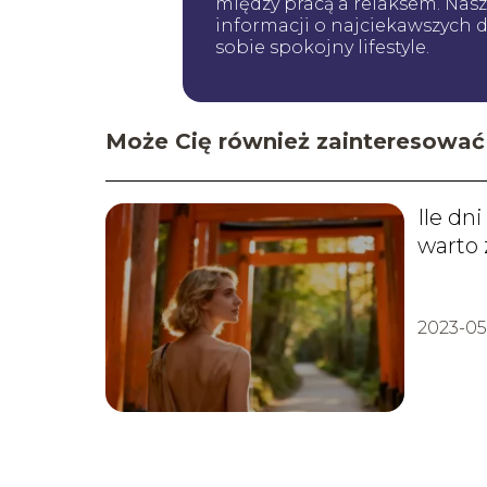
między pracą a relaksem. Nas
informacji o najciekawszych de
sobie spokojny lifestyle.
Może Cię również zainteresować
Ile dn
warto
2023-05