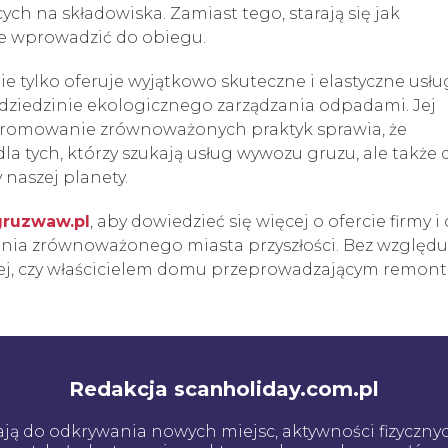
ch na składowiska. Zamiast tego, starają się jak
e wprowadzić do obiegu.
 tylko oferuje wyjątkowo skuteczne i elastyczne usłu
 dziedzinie ekologicznego zarządzania odpadami. Jej
promowanie zrównoważonych praktyk sprawia, że
 tych, którzy szukają usług wywozu gruzu, ale także 
 naszej planety.
ruzwaw.pl
, aby dowiedzieć się więcej o ofercie firmy i 
zenia zrównoważonego miasta przyszłości. Bez względu
anej, czy właścicielem domu przeprowadzającym remont
Redakcja scanholiday.com.pl
cają do odkrywania nowych miejsc, aktywności fizyczn