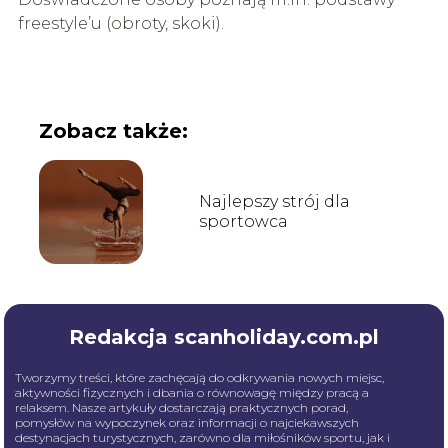
freestyle’u (obroty, skoki).
Zobacz także:
Najlepszy strój dla
sportowca
Redakcja scanholiday.com.pl
Tworzymy treści, które zachęcają do odkrywania nowych miejsc,
aktywności fizycznych i dbania o równowagę między pracą a
relaksem. Nasze artykuły dostarczają praktycznych porad,
pomysłów na wypoczynek oraz informacji o najciekawszych
destynacjach turystycznych, zarówno dla miłośników sportu, jak i