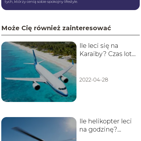
tych, którzy cenią sobie spokojny lifestyle.
Może Cię również zainteresować
Ile leci się na
Karaiby? Czas lotu
z Polski
2022-04-28
Ile helikopter leci
na godzinę?
Prędkość lotu