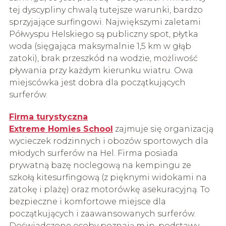
tej dyscypliny chwalą tutejsze warunki, bardzo
sprzyjające surfingowi. Największymi zaletami
Półwyspu Helskiego są publiczny spot, płytka
woda (sięgająca maksymalnie 1,5 km w głąb
zatoki), brak przeszkód na wodzie, możliwość
pływania przy każdym kierunku wiatru. Owa
miejscówka jest dobra dla początkujących
surferów.
Firma turystyczna
Extreme Homies School
zajmuje się organizacją
wycieczek rodzinnych i obozów sportowych dla
młodych surferów na Hel. Firma posiada
prywatną bazę noclegową na kempingu ze
szkołą kitesurfingową (z pięknymi widokami na
zatokę i plażę) oraz motorówkę asekuracyjną. To
bezpieczne i komfortowe miejsce dla
początkujących i zaawansowanych surferów.
Doświadczone osoby poznają m.in. podstawy