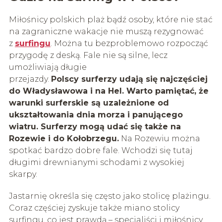
Miłośnicy polskich plaż bądź osoby, które nie stać
na zagraniczne wakacje nie muszą rezygnować
z
surfingu
. Można tu bezproblemowo rozpocząć
przygodę z deską. Fale nie są silne, lecz
umożliwiają długie
przejazdy.
Polscy
surferzy
udają się najczęściej
do Władysławowa i na Hel.
Warto pamiętać, że
warunki
surferskie
są uzależnione od
ukształtowania dnia morza i panującego
wiatru.
Surferzy
mogą udać się także na
Rozewie i do Kołobrzegu.
Na Rozewiu można
spotkać bardzo dobre fale. Wchodzi się tutaj
długimi drewnianymi schodami z wysokiej
skarpy.
Jastarnię określa się często jako stolicę plażingu.
Coraz częściej zyskuje także miano stolicy
surfingu, co jest prawdą – specjaliści i miłośnicy