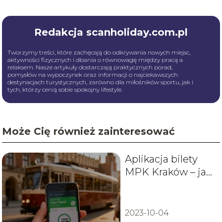
Redakcja scanholiday.com.pl
Tworzymy treści, które zachęcają do odkrywania nowych miejsc,
aktywności fizycznych i dbania o równowagę między pracą a
relaksem. Nasze artykuły dostarczają praktycznych porad,
pomysłów na wypoczynek oraz informacji o najciekawszych
destynacjach turystycznych, zarówno dla miłośników sportu, jak i
tych, którzy cenią sobie spokojny lifestyle.
Może Cię również zainteresować
Aplikacja bilety
MPK Kraków – jak
kupić bilet przez
telefon?
2023-10-04