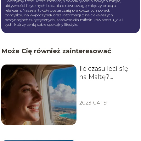
Tworzymy treści, które zachęcają do odkrywania nowych miejsc,
aktywności fizycznych i dbania o równowagę między pracą a
relaksem. Nasze artykuły dostarczają praktycznych porad,
pomysłów na wypoczynek oraz informacji o najciekawszych
destynacjach turystycznych, zarówno dla miłośników sportu, jak i
tych, którzy cenią sobie spokojny lifestyle.
Może Cię również zainteresować
Ile czasu leci się
na Maltę?
Sprawdź czas lotu
z Polski
2023-04-19