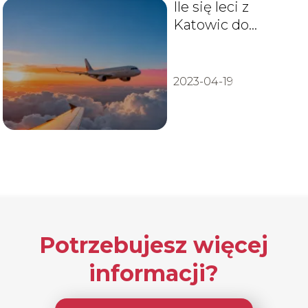
Ile się leci z
Katowic do
Antalya? Czas
trwania lotu
2023-04-19
Potrzebujesz więcej
informacji?