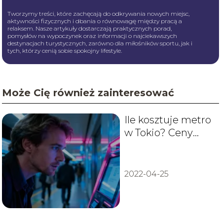
Tworzymy treści, które zachęcają do odkrywania nowych miejsc,
aktywności fizycznych i dbania o równowagę między pracą a
relaksem. Nasze artykuły dostarczają praktycznych porad,
pomysłów na wypoczynek oraz informacji o najciekawszych
destynacjach turystycznych, zarówno dla miłośników sportu, jak i
tych, którzy cenią sobie spokojny lifestyle.
Może Cię również zainteresować
Ile kosztuje metro
w Tokio? Ceny
biletów i rodzaje
kart
2022-04-25