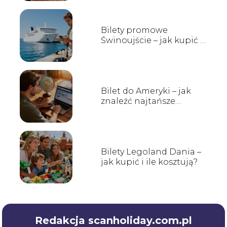
Bilety promowe
Świnoujście – jak kupić i
gdzie sprawdzić rozkład?
Bilet do Ameryki – jak
znaleźć najtańsze
połączenia?
Bilety Legoland Dania –
jak kupić i ile kosztują?
Redakcja scanholiday.com.pl