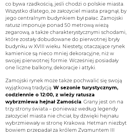
co bywa rzadkością, jeśli chodzi o polskie miasta.
Wszystko dlatego, że założyciel miasta pragnął, by
jego centralnym budynkiem był pałac. Zamojski
ratusz imponuje ponad 50 metrową wieżą
zegarową, a także charakterystycznymi schodami,
które zostały dobudowane do pierwotnej bryły
budynku w XVIII wieku. Niestety, otaczające rynek
kamienice są nieco mniej dekoracyjne, niż w
swojej pierwotnej formie. Wcześniej posiadały
one liczne balkony, dekoracje i attyki.
Zamojski rynek może także pochwalić się swoją
wyjątkową tradycją.
W sezonie turystycznym,
codziennie o 12:00, z wieży ratusza
wybrzmiewa hejnał Zamościa
. Grany jest on na
trzy strony świata – ponieważ według legendy
założyciel miasta nie chciał, by dźwięki hejnału
wybrzmiewały w stronę Krakowa. Hetman niezbyt
bowiem przepadał za królem Zygmuntem III