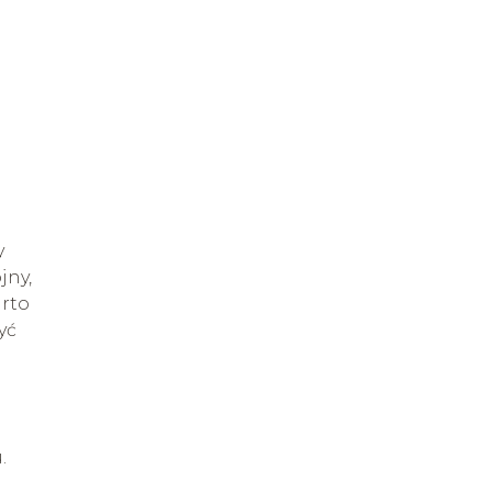
y
jny,
arto
yć
.