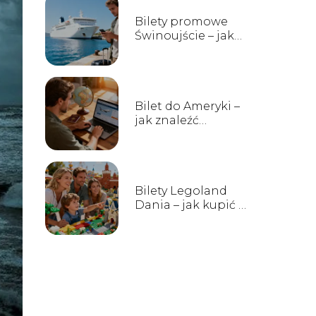
Bilety promowe
Świnoujście – jak
kupić i gdzie
sprawdzić rozkład?
Bilet do Ameryki –
jak znaleźć
najtańsze
połączenia?
Bilety Legoland
Dania – jak kupić i
ile kosztują?