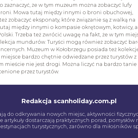
rto zaznaczyć, że w tym muzeum można zobaczyć lufy
broni. Mowa tutaj między innymi o broni obuchowej,
 też zobaczyć eksponaty, które związanie są z walką na
utaj między innymi o kompasie okrętowym, kotwicy, a
olski. Trzeba też zwrócić uwagę na fakt, że w tym miej
kolekcja mundurów. Turyści mogą również zobaczyć ba
pancernych. Muzeum w Kołobrzegu posiada też kolekcj
 miejsce bardzo chętnie odwiedzane przez turystów z
ym mieście nie jest drogi. Można liczyć na bardzo tanie
cenione przez turystów.
Redakcja scanholiday.com.pl
cają do odkrywania nowych miejsc, aktywności fizyczn
ze artykuły dostarczają praktycznych porad, pomysłów
stynacjach turystycznych, zarówno dla miłośników spor