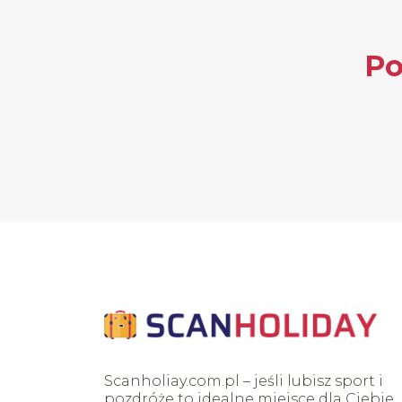
Po
Scanholiay.com.pl – jeśli lubisz sport i
pozdróże to idealne miejsce dla Ciebie.