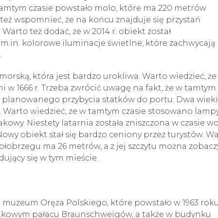
tamtym czasie powstało molo, które ma 220 metrów
 też wspomnieć, że na końcu znajduje się przystań
arto też dodać, że w 2014 r. obiekt został
m.in. kolorowe iluminacje świetlne, które zachwycają
.
morską, która jest bardzo urokliwa. Warto wiedzieć, że
arni w 1666 r. Trzeba zwrócić uwagę na fakt, że w tamtym
as planowanego przybycia statków do portu. Dwa wieki
ałe. Warto wiedzieć, że w tamtym czasie stosowano lamp
akowy. Niestety latarnia została zniszczona w czasie wo
wy obiekt stał się bardzo ceniony przez turystów. W
 Kołobrzegu ma 26 metrów, a z jej szczytu można zobacz
ujący się w tym mieście.
ą muzeum Oręża Polskiego, które powstało w 1963 roku
bytkowym pałacu Braunschweigów, a także w budynku