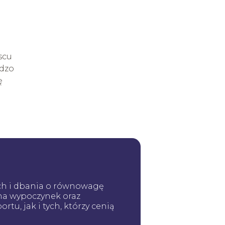
scu
rdzo
ę
ych i dbania o równowagę
 na wypoczynek oraz
tu, jak i tych, którzy cenią