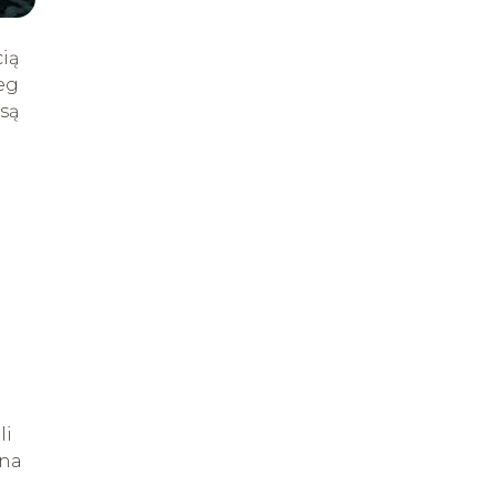
ią
eg
 są
li
ona