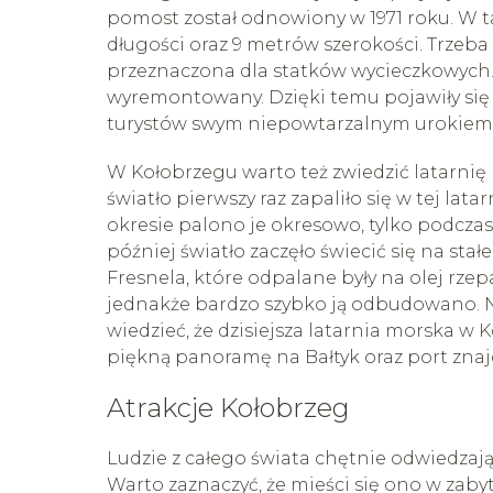
pomost został odnowiony w 1971 roku. W 
długości oraz 9 metrów szerokości. Trzeba
przeznaczona dla statków wycieczkowych. W
wyremontowany. Dzięki temu pojawiły się 
turystów swym niepowtarzalnym urokiem
W Kołobrzegu warto też zwiedzić latarnię 
światło pierwszy raz zapaliło się w tej lat
okresie palono je okresowo, tylko podcz
później światło zaczęło świecić się na st
Fresnela, które odpalane były na olej rzep
jednakże bardzo szybko ją odbudowano. No
wiedzieć, że dzisiejsza latarnia morska w
piękną panoramę na Bałtyk oraz port znajd
Atrakcje Kołobrzeg
Ludzie z całego świata chętnie odwiedzaj
Warto zaznaczyć, że mieści się ono w za