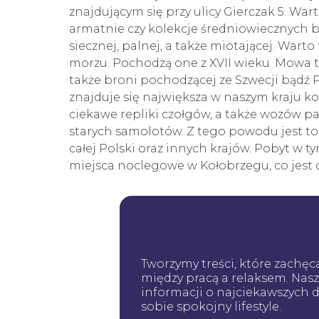
znajdującym się przy ulicy Gierczak 5. Wa
armatnie czy kolekcje średniowiecznych 
siecznej, palnej, a także miotającej. Warto
morzu. Pochodzą one z XVII wieku. Mowa t
także broni pochodzącej ze Szwecji bądź P
znajduje się największa w naszym kraju 
ciekawe repliki czołgów, a także wozów 
starych samolotów. Z tego powodu jest to
całej Polski oraz innych krajów. Pobyt w t
miejsca noclegowe w Kołobrzegu, co jest 
Tworzymy treści, które zachę
między pracą a relaksem. Nas
informacji o najciekawszych de
sobie spokojny lifestyle.