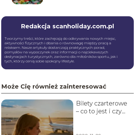
Redakcja scanholiday.com.pl
Tworzymy treści, które zachęcają do odkrywania nowych miejsc,
aktywności fizycznych i dbania o równowagę między pracą a
relaksem. Nasze artykuły dostarczają praktycznych porad,
pomysłów na wypoczynek oraz informacji o najciekawszych
destynacjach turystycznych, zarówno dla miłośników sportu, jak i
tych, którzy cenią sobie spokojny lifestyle.
Może Cię również zainteresować
Bilety czarterowe
– co to jest i czy
warto je
kupować?